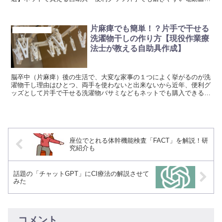
ラシおすすめ3選｜作業療法士が本気で比較片麻痺でも使いや...
片麻痺でも簡単！？片手で干せる
脳卒中リハビリ
洗濯物干しの作り方【現役作業療
法士が教える自助具作成】
脳卒中（片麻痺）後の生活で、大変な家事の１つによく挙がるのが洗
濯物干し理由はひとつ、両手を使わないと出来ないから近年、便利グ
ッズとして片手で干せる洗濯物バサミなどもネットでも購入できるよ
うになりましたが、今回は、たった300円で作れる片手で...
座位でとれる体幹機能検査「FACT」を解説！研
究紹介も
話題の「チャットGPT」にCI療法の解説させて
みた
コメント