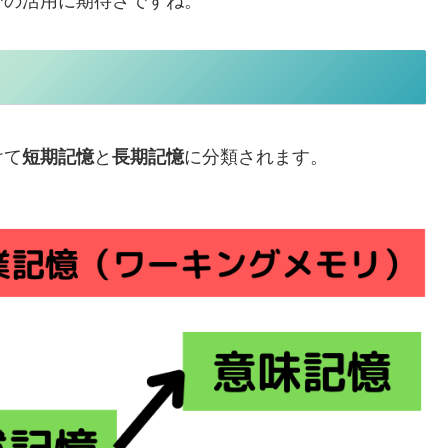
での活用に期待さですね。
けて
短期記憶
と
長期記憶
に分類されます。