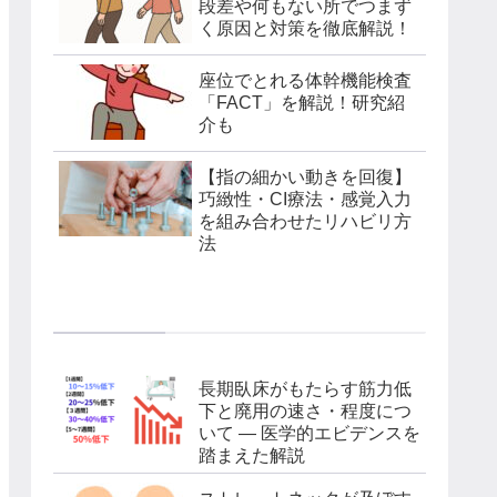
段差や何もない所でつまず
く原因と対策を徹底解説！
座位でとれる体幹機能検査
「FACT」を解説！研究紹
介も
【指の細かい動きを回復】
巧緻性・CI療法・感覚入力
を組み合わせたリハビリ方
法
新着記事
長期臥床がもたらす筋力低
下と廃用の速さ・程度につ
いて — 医学的エビデンスを
踏まえた解説