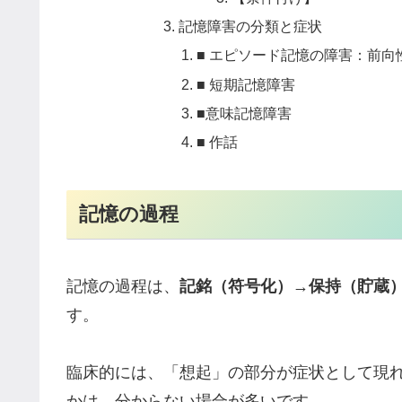
記憶障害の分類と症状
■ エピソード記憶の障害：前向
■ 短期記憶障害
■意味記憶障害
■ 作話
記憶の過程
記憶の過程は、
記銘（符号化）
→
保持（貯蔵
す。
臨床的には、「想起」の部分が症状として現
かは、分からない場合が多いです。